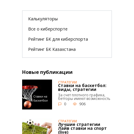
Калькуляторы
Все о киберспорте
Рейтинг БК для киберспорта
Рейтинг БК Казахстана
Новые публикации
СТРАТЕГИИ
Ставки на баскетбол:
виды, стратегии
За счет плотного графика,
бетторы имеют возможность
0
906
СТРАТЕГИИ
Лучшие стратегии
Лайв ставки на спорт
(live)