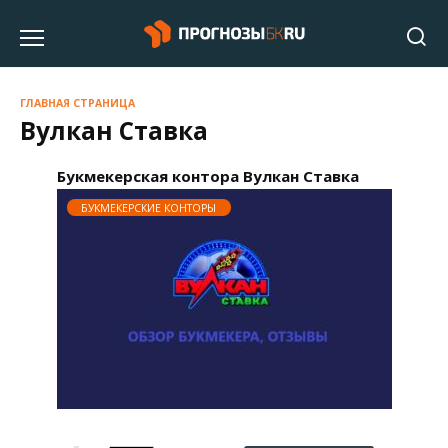
Перейти
к
содержанию
ГЛАВНАЯ СТРАНИЦА
Вулкан Ставка
Букмекерская контора Вулкан Ставка
БУКМЕКЕРСКИЕ КОНТОРЫ