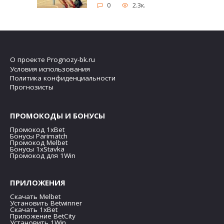
0
2.3к.
О проекте Prognozy-bk.ru
Условия использования
Политика конфиденциальности
Прогнозисты
ПРОМОКОДЫ И БОНУСЫ
Промокод 1xBet
Бонусы Parimatch
Промокод Melbet
Бонусы 1xStavka
Промокод для 1Win
ПРИЛОЖЕНИЯ
Скачать Melbet
Установить Betwinner
Скачать 1xBet
Приложение BetCity
Установить 1Win