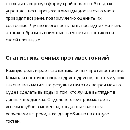
отследить игровую форму крайне важно. Это даже
упрощает весь процесс. Команды достаточно часто
проводят встречи, поэтому легко оценить их
состояние. Лучше всего взять пять последних матчей,
а также обратить внимание на успехи в гостях и на
своей площадке.
Статистика очных противостояний
Важную роль играет статистика очных противостояний.
Команды постоянно играю друг с другом, поэтому у них
накопились матчи. По результатам этих встреч можно
будет сделать выводы о том, кто лучше выглядит в
данных поединках. Отдельно стоит рассмотреть
успехи клубов в моменты, когда они являются
хозяевами встречи, а когда пребывают в статусе
гостей.