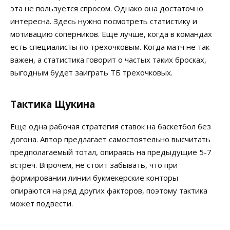
эта не пользуется спросом. Однако она достаточно
интересна. Здесь нужно посмотреть статистику и
мотивацию соперников. Еще лучше, когда в командах
есть специалисты по трехочковым. Когда матч не так
важен, а статистика говорит о частых таких бросках,
выгодным будет заиграть ТБ трехочковых.
Тактика Щукина
Еще одна рабочая стратегия ставок на баскетбол без
догона. Автор предлагает самостоятельно высчитать
предполагаемый тотал, опираясь на предыдущие 5-7
встреч. Впрочем, не стоит забывать, что при
формировании линии букмекерские конторы
опираются на ряд других факторов, поэтому тактика
может подвести.