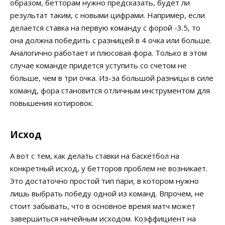
образом, бетторам нужно предсказать, будет ли
результат таким, с новыми цифрами. Например, если
делается ставка на первую команду с форой -3.5, то
она должна победить с разницей в 4 очка или больше.
Аналогично работает и плюсовая фора. Только в этом
случае команде придется уступить со счетом не
больше, чем в три очка. Из-за большой разницы в силе
команд, фора становится отличным инструментом для
повышения котировок.
Исход
А вот с тем, как делать ставки на баскетбол на
конкретный исход, у бетторов проблем не возникает.
Это достаточно простой тип пари, в котором нужно
лишь выбрать победу одной из команд. Впрочем, не
стоит забывать, что в основное время матч может
завершиться ничейным исходом. Коэффициент на