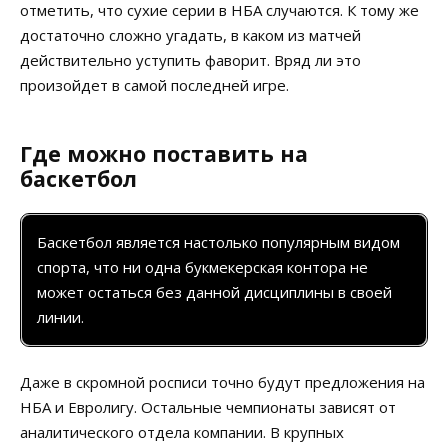
отметить, что сухие серии в НБА случаются. К тому же
достаточно сложно угадать, в каком из матчей
действительно уступить фаворит. Вряд ли это
произойдет в самой последней игре.
Где можно поставить на
баскетбол
Баскетбол является настолько популярным видом
спорта, что ни одна букмекерская контора не
может остаться без данной дисциплины в своей
линии.
Даже в скромной росписи точно будут предложения на
НБА и Евролигу. Остальные чемпионаты зависят от
аналитического отдела компании. В крупных