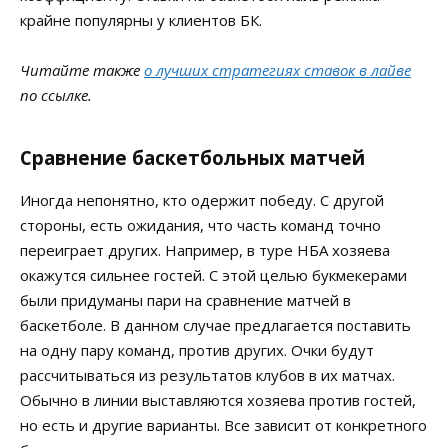
крайне популярны у клиентов БК.
Читайте также
о лучших стратегиях ставок в лайве
по ссылке.
Сравнение баскетбольных матчей
Иногда непонятно, кто одержит победу. С другой
стороны, есть ожидания, что часть команд точно
переиграет других. Например, в туре НБА хозяева
окажутся сильнее гостей. С этой целью букмекерами
были придуманы пари на сравнение матчей в
баскетболе. В данном случае предлагается поставить
на одну пару команд, против других. Очки будут
рассчитываться из результатов клубов в их матчах.
Обычно в линии выставляются хозяева против гостей,
но есть и другие варианты. Все зависит от конкретного