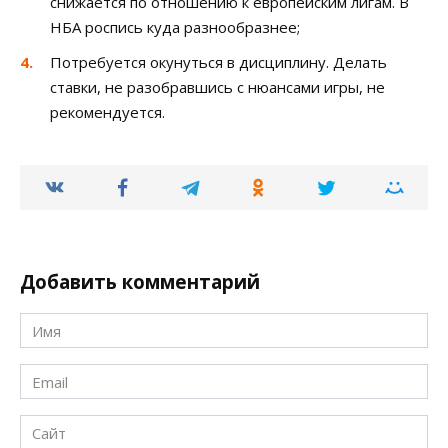
снижается по отношению к европейским лигам. В
НБА роспись куда разнообразнее;
Потребуется окунуться в дисциплину. Делать
ставки, не разобравшись с нюансами игры, не
рекомендуется.
Добавить комментарий
Имя
*
Email
*
Сайт