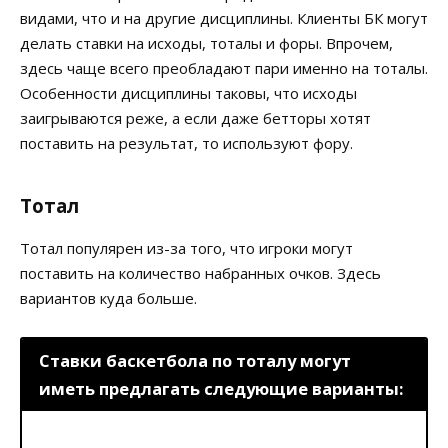
видами, что и на другие дисциплины. Клиенты БК могут
делать ставки на исходы, тоталы и форы. Впрочем,
здесь чаще всего преобладают пари именно на тоталы.
Особенности дисциплины таковы, что исходы
заигрываются реже, а если даже бетторы хотят
поставить на результат, то используют фору.
Тотал
Тотал популярен из-за того, что игроки могут
поставить на количество набранных очков. Здесь
вариантов куда больше.
Ставки баскетбола по тоталу могут
иметь предлагать следующие варианты: