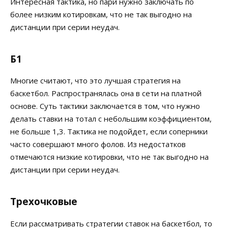
Интересная тактика, но пари нужно заключать по
более низким котировкам, что не так выгодно на
дистанции при серии неудач.
Б1
Многие считают, что это лучшая стратегия на
баскетбол. Распространялась она в сети на платной
основе. Суть тактики заключается в том, что нужно
делать ставки на тотал с небольшим коэффициентом,
не больше 1,3. Тактика не подойдет, если соперники
часто совершают много фолов. Из недостатков
отмечаются низкие котировки, что не так выгодно на
дистанции при серии неудач.
Трехочковые
Если рассматривать стратегии ставок на баскетбол, то