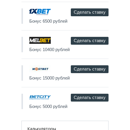
Сделать ставку
Бонус 6500 рублей
Сделать ставку
Бонус 10400 рублей
Сделать ставку
Бонус 15000 рублей
Сделать ставку
Бонус 5000 рублей
Калькуляторы