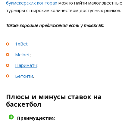
букмекерских конторах
можно найти малоизвестные
турниры с широким количеством доступных рынков.
Также хорошие предложения есть у таких БК:
1xBet
;
Melbet
;
Париматч
;
Бетсити
.
Плюсы и минусы ставок на
баскетбол
Преимущества: