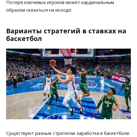
Потеря ключевых игроков может кардинальным
образом сказаться на исходе.
Варианты стратегий в ставках на
баскетбол
Существуют разные стратегии заработка в баскетболе.