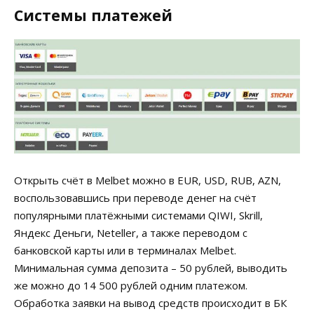
Системы платежей
Открыть счёт в Melbet можно в EUR, USD, RUB, AZN,
воспользовавшись при переводе денег на счёт
популярными платёжными системами QIWI, Skrill,
Яндекс Деньги, Neteller, а также переводом с
банковской карты или в терминалах Melbet.
Минимальная сумма депозита – 50 рублей, выводить
же можно до 14 500 рублей одним платежом.
Обработка заявки на вывод средств происходит в БК