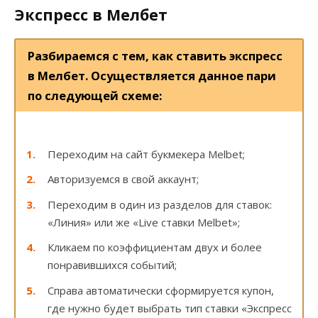
Экспресс в Мелбет
Разбираемся с тем, как ставить экспресс
в Мелбет. Осуществляется данное пари
по следующей схеме:
Переходим на сайт букмекера Melbet;
Авторизуемся в свой аккаунт;
Переходим в один из разделов для ставок:
«Линия» или же «Live ставки Melbet»;
Кликаем по коэффициентам двух и более
понравившихся событий;
Справа автоматически сформируется купон,
где нужно будет выбрать тип ставки «Экспресс