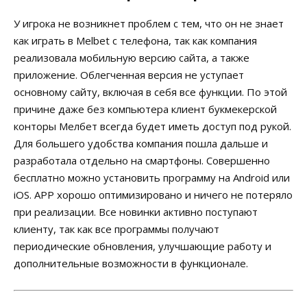
У игрока не возникнет проблем с тем, что он не знает
как играть в Melbet с телефона, так как компания
реализовала мобильную версию сайта, а также
приложение. Облегченная версия не уступает
основному сайту, включая в себя все функции. По этой
причине даже без компьютера клиент букмекерской
конторы Мелбет всегда будет иметь доступ под рукой.
Для большего удобства компания пошла дальше и
разработала отдельно на смартфоны. Совершенно
бесплатно можно установить программу на Android или
iOS. APP хорошо оптимизировано и ничего не потеряло
при реализации. Все новинки активно поступают
клиенту, так как все программы получают
периодические обновления, улучшающие работу и
дополнительные возможности в функционале.