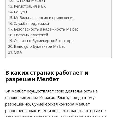
ТОТО на MELBET
Регистрация в БК
Бонусы
Мобильная версия и приложения
Служба поддержки
Безопасность и надежность Melbet
Системы платежей
Отзывы о букмекерской конторе
Выводы о букмекере Melbet
Q&A
В каких странах работает и
разрешен Мелбет
БК Мелбет осуществляет свою деятельность на
основе лицензии Кюрасао. Благодаря данному
разрешению, букмекерская контора Мелбет
разрешена практически во всех странах, которые не