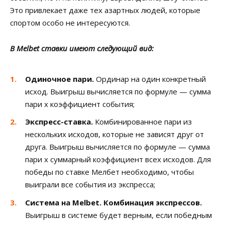
Это привлекает даже тех азартных людей, которые
спортом особо не интересуются.
В Melbet ставки имеют следующий вид:
Одиночное пари.
Ординар на один конкретный
исход. Выигрыш вычисляется по формуле — сумма
пари х коэффициент события;
Экспресс-ставка.
Комбинированное пари из
нескольких исходов, которые не зависят друг от
друга. Выигрыш вычисляется по формуле — сумма
пари х суммарный коэффициент всех исходов. Для
победы по ставке Мелбет необходимо, чтобы
выиграли все события из экспресса;
Система на Melbet. Комбинация экспрессов.
Выигрыш в системе будет верным, если победным