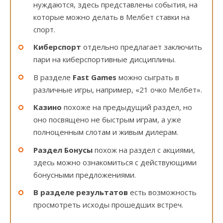
нуждаются, здесь представлены события, на
которые можно делать в Мелбет ставки на
спорт.
Киберспорт
отдельно предлагает заключить
пари на киберспортивные дисциплины.
В разделе
Fast Games
можно сыграть в
различные игры, например, «21 очко Мелбет».
Казино
похоже на предыдущий раздел, но
оно посвящено не быстрым играм, а уже
полноценным слотам и живым дилерам.
Раздел Бонусы
похож на раздел с акциями,
здесь можно ознакомиться с действующими
бонусными предложениями.
В разделе результатов
есть возможность
просмотреть исходы прошедших встреч.