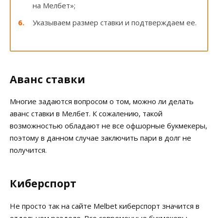
на Мелбет»;
Указываем размер ставки и подтверждаем ее.
Аванс ставки
Многие задаются вопросом о том, можно ли делать
аванс ставки в Мелбет. К сожалению, такой
возможностью обладают не все офшорные букмекеры,
поэтому в данном случае заключить пари в долг не
получится.
Киберспорт
Не просто так на сайте Melbet киберспорт значится в
отдельном разделе. Все современные букмекеры