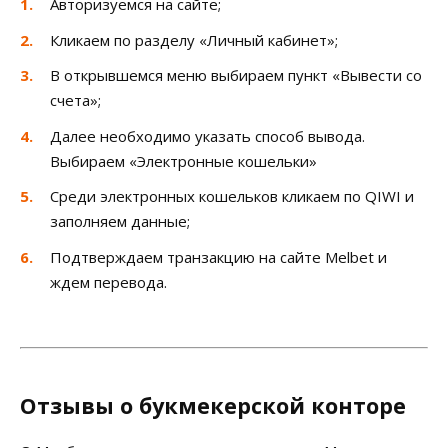
Авторизуемся на сайте;
Кликаем по разделу «Личный кабинет»;
В открывшемся меню выбираем пункт «Вывести со
счета»;
Далее необходимо указать способ вывода.
Выбираем «Электронные кошельки»
Среди электронных кошельков кликаем по QIWI и
заполняем данные;
Подтверждаем транзакцию на сайте Melbet и
ждем перевода.
Отзывы о букмекерской конторе