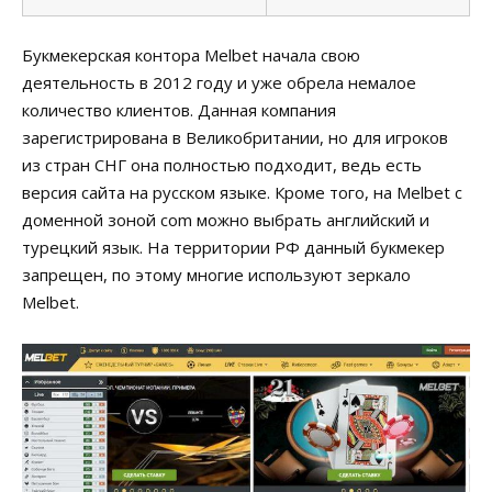
Букмекерская контора Melbet начала свою
деятельность в 2012 году и уже обрела немалое
количество клиентов. Данная компания
зарегистрирована в Великобритании, но для игроков
из стран СНГ она полностью подходит, ведь есть
версия сайта на русском языке. Кроме того, на Melbet с
доменной зоной com можно выбрать английский и
турецкий язык. На территории РФ данный букмекер
запрещен, по этому многие используют зеркало
Melbet.