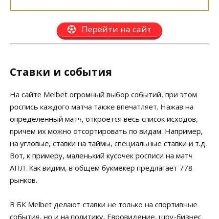
Перейти на сайт
Ставки и события
На сайте Melbet огромный выбор событий, при этом
роспись каждого матча также впечатляет. Нажав на
определенный матч, откроется весь список исходов,
причем их можно отсортировать по видам. Например,
на угловые, ставки на таймы, специальные ставки и т.д.
Вот, к примеру, маленький кусочек росписи на матч
АПЛ. Как видим, в общем букмекер предлагает 778
рынков.
В БК Melbet делают ставки не только на спортивные
события, но и на политику, Евровидение, шоу-бизнес.