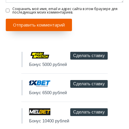
Сохранить моё имя, email и адрес сайта в этом браузере для
последующих моих комментариев.
Сделать ставку
Бонус 5000 рублей
Сделать ставку
Бонус 6500 рублей
Сделать ставку
Бонус 10400 рублей