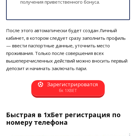
получения приветственного бонуса.
После этого автоматически будет создан Личный
кабинет, в котором следует сразу заполнить профиль
— ввести паспортные данные, уточнить место
проживания. Только после совершения всех
вышеперечисленных действий можно вносить первый
депозит и начинать заключать пари.
Зарегистрироватся
бк 1XBET
Быстрая в 1хБет регистрация по
номеру телефона