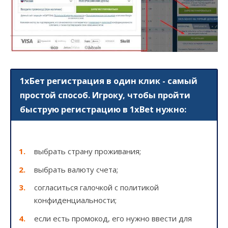
1хБет регистрация в один клик - самый
простой способ. Игроку, чтобы пройти
быструю регистрацию в 1xBet нужно:
выбрать страну проживания;
выбрать валюту счета;
согласиться галочкой с политикой
конфиденциальности;
если есть промокод, его нужно ввести для