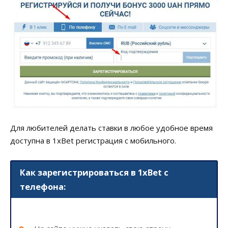
Для любителей делать ставки в любое удобное время
доступна в 1xBet регистрация с мобильного.
Как зарегистрироваться в 1xBet с
телефона: