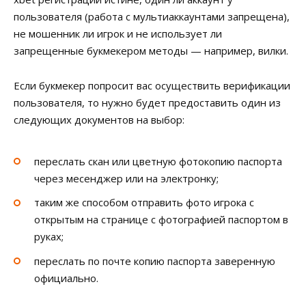
пользователя (работа с мультиаккаунтами запрещена),
не мошенник ли игрок и не использует ли
запрещенные букмекером методы — например, вилки.
Если букмекер попросит вас осуществить верификации
пользователя, то нужно будет предоставить один из
следующих документов на выбор:
переслать скан или цветную фотокопию паспорта
через месенджер или на электронку;
таким же способом отправить фото игрока с
открытым на странице с фотографией паспортом в
руках;
переслать по почте копию паспорта заверенную
официально.