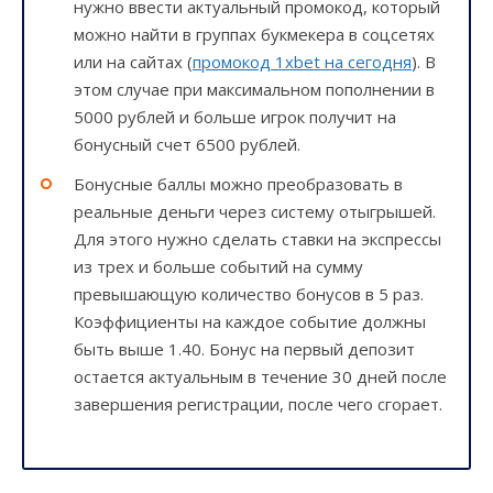
нужно ввести актуальный промокод, который
можно найти в группах букмекера в соцсетях
или на сайтах (
промокод 1xbet на сегодня
). В
этом случае при максимальном пополнении в
5000 рублей и больше игрок получит на
бонусный счет 6500 рублей.
Бонусные баллы можно преобразовать в
реальные деньги через систему отыгрышей.
Для этого нужно сделать ставки на экспрессы
из трех и больше событий на сумму
превышающую количество бонусов в 5 раз.
Коэффициенты на каждое событие должны
быть выше 1.40. Бонус на первый депозит
остается актуальным в течение 30 дней после
завершения регистрации, после чего сгорает.