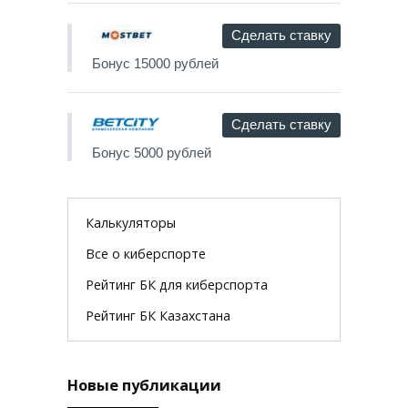
Сделать ставку
Бонус 15000 рублей
Сделать ставку
Бонус 5000 рублей
Калькуляторы
Все о киберспорте
Рейтинг БК для киберспорта
Рейтинг БК Казахстана
Новые публикации