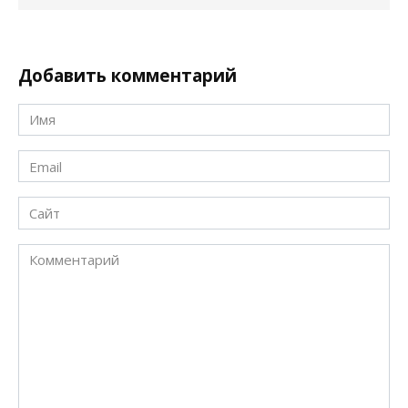
Добавить комментарий
Имя
*
Email
*
Сайт
Комментарий