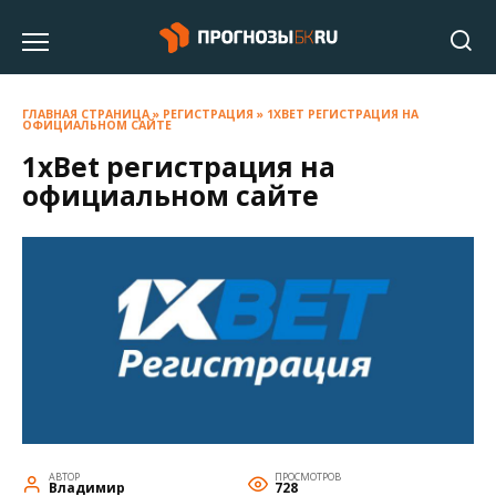
Перейти
к
содержанию
ГЛАВНАЯ СТРАНИЦА
»
РЕГИСТРАЦИЯ
» 1XBET РЕГИСТРАЦИЯ НА
ОФИЦИАЛЬНОМ САЙТЕ
1xBet регистрация на
официальном сайте
АВТОР
ПРОСМОТРОВ
Владимир
728