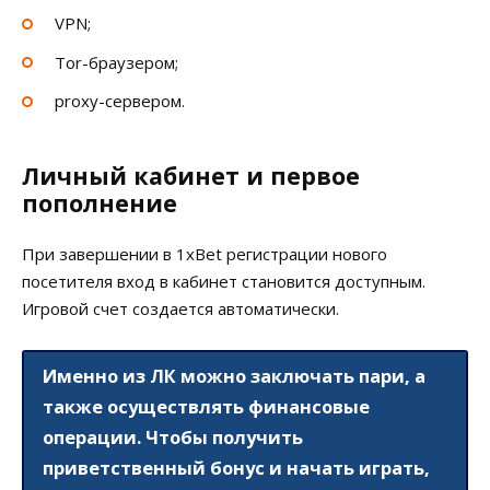
VPN;
Tor-браузером;
proxy-сервером.
Личный кабинет и первое
пополнение
При завершении в 1xBet регистрации нового
посетителя вход в кабинет становится доступным.
Игровой счет создается автоматически.
Именно из ЛК можно заключать пари, а
также осуществлять финансовые
операции. Чтобы получить
приветственный бонус и начать играть,