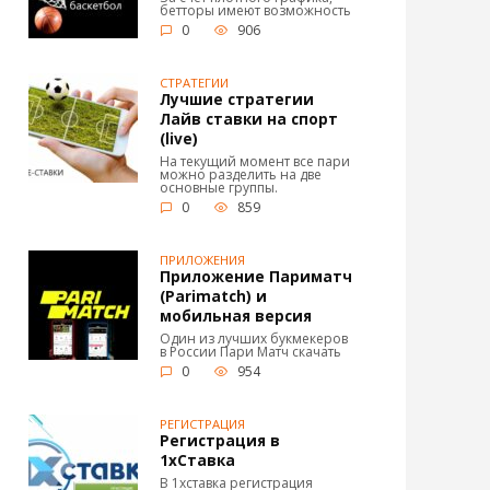
бетторы имеют возможность
0
906
СТРАТЕГИИ
Лучшие стратегии
Лайв ставки на спорт
(live)
На текущий момент все пари
можно разделить на две
основные группы.
0
859
ПРИЛОЖЕНИЯ
Приложение Париматч
(Parimatch) и
мобильная версия
Один из лучших букмекеров
в России Пари Матч скачать
0
954
РЕГИСТРАЦИЯ
Регистрация в
1хСтавка
В 1хставка регистрация