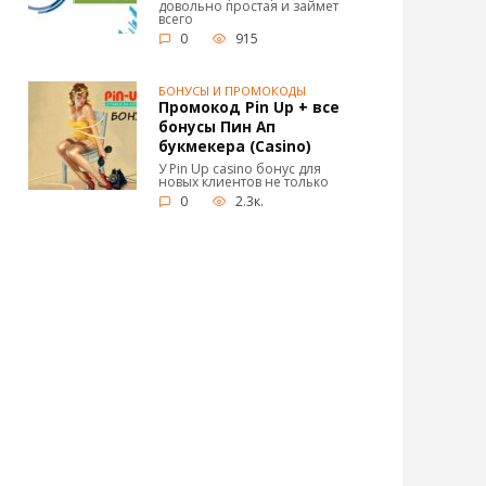
довольно простая и займет
всего
0
915
БОНУСЫ И ПРОМОКОДЫ
Промокод Pin Up + все
бонусы Пин Ап
букмекера (Casino)
У Pin Up casino бонус для
новых клиентов не только
0
2.3к.