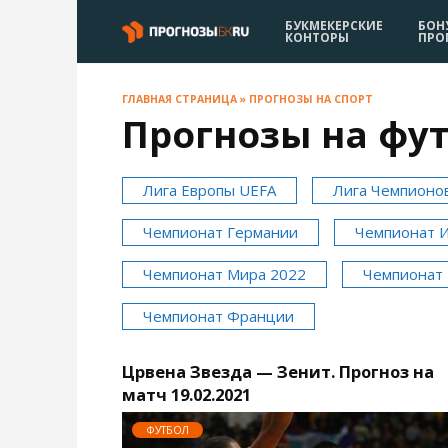
Перейти
к
БУКМЕКЕРСКИЕ
БОН
содержанию
КОНТОРЫ
ПРО
ГЛАВНАЯ СТРАНИЦА
»
ПРОГНОЗЫ НА СПОРТ
Прогнозы на фу
Лига Европы UEFA
Лига Чемпионо
Чемпионат Германии
Чемпионат 
Чемпионат Мира 2022
Чемпионат 
Чемпионат Франции
Црвена Звезда — Зенит. Прогноз на
матч 19.02.2021
ФУТБОЛ