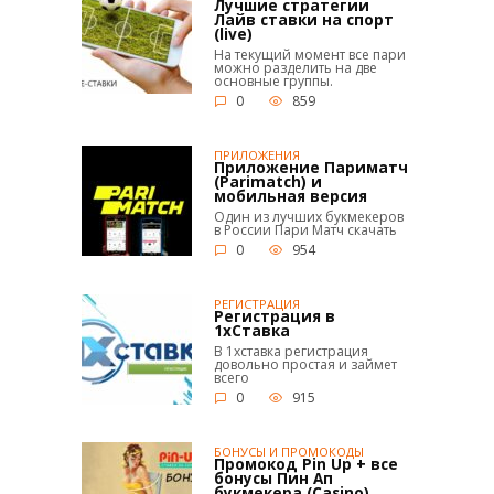
Лучшие стратегии
Лайв ставки на спорт
(live)
На текущий момент все пари
можно разделить на две
основные группы.
0
859
ПРИЛОЖЕНИЯ
Приложение Париматч
(Parimatch) и
мобильная версия
Один из лучших букмекеров
в России Пари Матч скачать
0
954
РЕГИСТРАЦИЯ
Регистрация в
1хСтавка
В 1хставка регистрация
довольно простая и займет
всего
0
915
БОНУСЫ И ПРОМОКОДЫ
Промокод Pin Up + все
бонусы Пин Ап
букмекера (Casino)