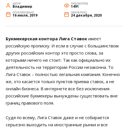
АВТОР
ПРОСМОТРОВ
Владимир
1491
ОПУБЛИКОВАНО
ОБНОВЛЕНО
16 июля, 2019
24 декабря, 2020
Букмекерская контора
Лига Ставок
имеет
российскую прописку. И если в случае с большинством
других российских контор это просто слова, за
которыми ничего не стоит. Так как официально их
деятельность на территории России незаконна. То
Лига Ставок – полностью легальная компания. Конечно
же, это касается только пунктов приема ставок, а не
онлайн бизнеса. В интернете все без исключения
российские букмекеры вынуждены существовать вне
границ правового поля.
Судя по всему, Лига Ставок даже и не собирается
серьезно выходить на иностранные рынки и все