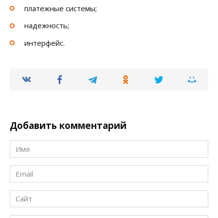
платежные системы;
надежность;
интерфейс.
Добавить комментарий
Имя
*
Email
*
Сайт