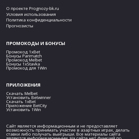
О проекте Prognozy-bk.ru
Условия использования
Политика конфиденциальности
Прогнозисты
ПРОМОКОДЫ И БОНУСЫ
Промокод 1xBet
Бонусы Parimatch
Промокод Melbet
Бонусы 1xStavka
Промокод для 1Win
ПРИЛОЖЕНИЯ
Скачать Melbet
Установить Betwinner
Скачать 1xBet
Приложение BetCity
Установить 1Win
Сайт является информационным и не предоставляет
возможность принимать участие в азартных играх, делать
ставки либо получать выигрыши. Все материалы сайта
являются информационными. На сайте нет функций по