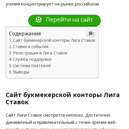
усилия концентрирует на рынке российском.
Перейти на сайт
Содержание
Сайт букмекерской конторы Лига Ставок
Ставки и события
Регистрация в Лига Ставок
Служба поддержки
Системы платежей
Выводы
Сайт букмекерской конторы Лига
Ставок
Сайт Лиги Ставок смотрится неплохо. Достаточно
динамичный и привлекательный с точки зрения веб-