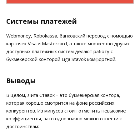
Системы платежей
Webmoney, Robokassa, банковский перевод с помощью
карточек Visa и Mastercard, а также множество других
доступных платежных систем делают работу с
букмекерской конторой Liga Stavok комфортной.
Выводы
В целом, Лига Ставок – это букмекерская контора,
которая хорошо смотрится на фоне российских
конкурентов. Из минусов стоит отметить невысокие
коэффициенты, зато однозначно можно отнести к
достоинствам: