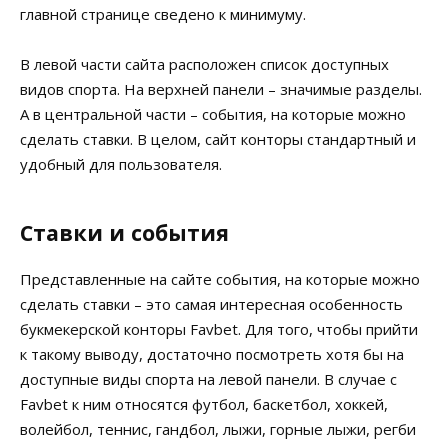
главной странице сведено к минимуму.
В левой части сайта расположен список доступных
видов спорта. На верхней панели – значимые разделы.
А в центральной части – события, на которые можно
сделать ставки. В целом, сайт конторы стандартный и
удобный для пользователя.
Ставки и события
Представленные на сайте события, на которые можно
сделать ставки – это самая интересная особенность
букмекерской конторы Favbet. Для того, чтобы прийти
к такому выводу, достаточно посмотреть хотя бы на
доступные виды спорта на левой панели. В случае с
Favbet к ним относятся футбол, баскетбол, хоккей,
волейбол, теннис, гандбол, лыжи, горные лыжи, регби