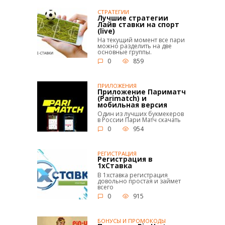
СТРАТЕГИИ
Лучшие стратегии
Лайв ставки на спорт
(live)
На текущий момент все пари
можно разделить на две
основные группы.
0
859
ПРИЛОЖЕНИЯ
Приложение Париматч
(Parimatch) и
мобильная версия
Один из лучших букмекеров
в России Пари Матч скачать
0
954
РЕГИСТРАЦИЯ
Регистрация в
1хСтавка
В 1хставка регистрация
довольно простая и займет
всего
0
915
БОНУСЫ И ПРОМОКОДЫ