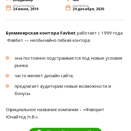
ОПУБЛИКОВАНО
ОБНОВЛЕНО
24 июня, 2019
24 декабря, 2020
Букмекерская контора
Favbet
работает с 1999 года.
Фавбет — необычайно гибкая контора:
она постоянно подстраивается под новые условия
рынка;
часто меняет дизайн сайта;
предлагает аудитории новые возможности и
бонусы.
Официальное название компании – «Фаворит
Юнайтед Н.В.».