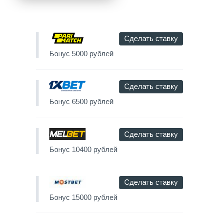
Сделать ставку
Бонус 5000 рублей
Сделать ставку
Бонус 6500 рублей
Сделать ставку
Бонус 10400 рублей
Сделать ставку
Бонус 15000 рублей