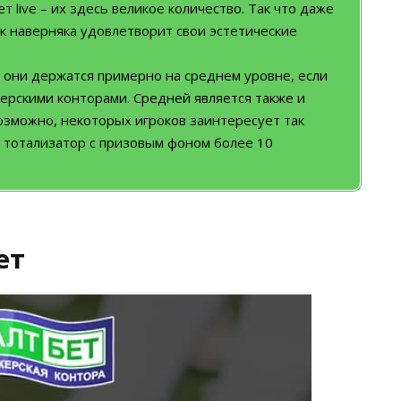
 live – их здесь великое количество. Так что даже
к наверняка удовлетворит свои эстетические
 они держатся примерно на среднем уровне, если
керскими конторами. Средней является также и
Возможно, некоторых игроков заинтересует так
 тотализатор с призовым фоном более 10
ет