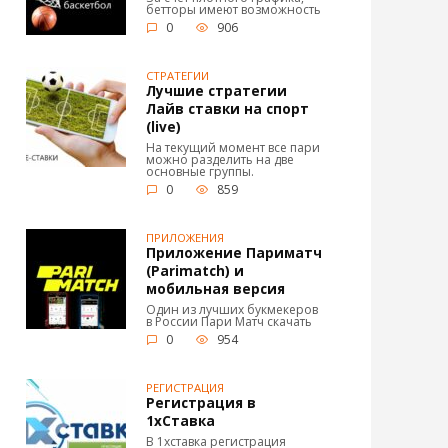
бетторы имеют возможность
0
906
СТРАТЕГИИ
Лучшие стратегии
Лайв ставки на спорт
(live)
На текущий момент все пари
можно разделить на две
основные группы.
0
859
ПРИЛОЖЕНИЯ
Приложение Париматч
(Parimatch) и
мобильная версия
Один из лучших букмекеров
в России Пари Матч скачать
0
954
РЕГИСТРАЦИЯ
Регистрация в
1хСтавка
В 1хставка регистрация