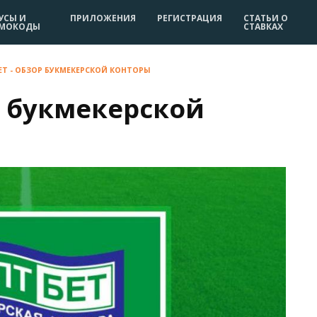
УСЫ И
ПРИЛОЖЕНИЯ
РЕГИСТРАЦИЯ
СТАТЬИ О
МОКОДЫ
СТАВКАХ
ЕТ - ОБЗОР БУКМЕКЕРСКОЙ КОНТОРЫ
р букмекерской