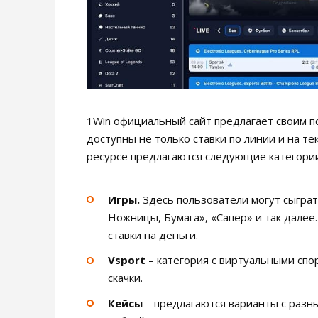
1Win официальный сайт предлагает своим 
доступны не только ставки по линии и на те
ресурсе предлагаются следующие категории
Игры.
Здесь пользователи могут сыграт
Ножницы, Бумага», «Сапер» и так далее
ставки на деньги.
Vsport
– категория с виртуальными спо
скачки.
Кейсы
– предлагаются варианты с разны