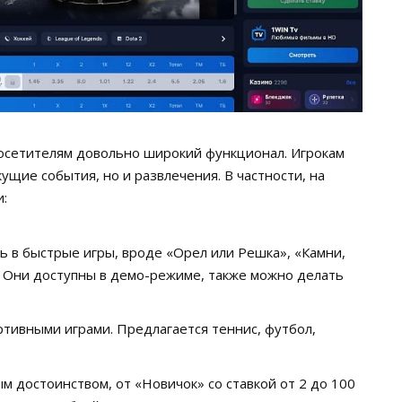
посетителям довольно широкий функционал. Игрокам
кущие события, но и развлечения. В частности, на
:
ь в быстрые игры, вроде «Орел или Решка», «Камни,
. Они доступны в демо-режиме, также можно делать
ртивными играми. Предлагается теннис, футбол,
м достоинством, от «Новичок» со ставкой от 2 до 100