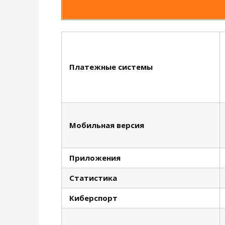
Платежные системы
Мобильная версия
Приложения
Статистика
Киберспорт