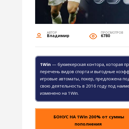
АВТОР
ПРОСМОТРОВ
Владимир
6780
1Win
— букмекерская контора, которая п
перечень видов спорта и выгодные коэфф
игровые автоматы, покер, предложена по
свою деятельность в 2016 году под наиме
изменено на 1Win.
БОНУС НА 1Win 200% от суммы
пополнения