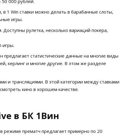
 50 000 рублей.
, в 1 Win ставки можно делать в барабанные слоты,
ьные игры.
. Доступны рулетка, несколько вариаций покера,
В-игры.
н предлагает статистические данные на многие виды
кей, керлинг и многие другие. В этом же разделе
ми и трансляциями. В этой категории между ставками
осмотреть кино в хорошем качестве.
ive в БК 1Вин
в режиме прематч предлагает примерно по 20