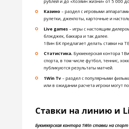
рублей и до «Хозяин жизни» от 5 000 до
Казино
– раздел с игровыми аппаратами
рулетки, джекпоты, карточные и настол
Live games
– игры с настоящим дилером
блэкджек, баккара и так далее.
1Вин БК предлагает делать ставки на Т
Статистика.
Букмекерская контора 1Ви
спорта, в том числе футбол, теннис, хок
публикуются результаты матчей.
1Win Tv
– раздел с популярными фильма
или в ожидании расчета игроки могут п
Ставки на линию и L
Букмекерская контора 1Win ставки на спорт