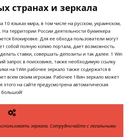
ых странах и зеркала
 10 языках мира, в том числе на русском, украинском,
е. На территории России деятельности букмекера
ается блокировке. Для ее обхода пользователи могут
яет собой полную копию портала, дает возможность
делать ставки, совершать депозиты и так далее. 1 Win
ий запрос в поисковике, также необходимую ссылку
лки на 1Win рабочее зеркало также содержатся в
ает всем своим игрокам. Рабочее 1Вин зеркало может
я этого на сайте предусмотрена автоматическая
ь большой!
использовать зеркала. Сотрудничайте с легальными