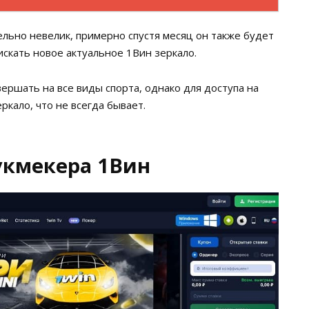
льно невелик, примерно спустя месяц он также будет
искать новое актуальное 1Вин зеркало.
вершать на все виды спорта, однако для доступа на
ркало, что не всегда бывает.
укмекера 1Вин