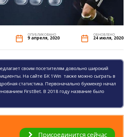
ОПУБЛИКОВАНО
ОБНОВЛЕНО
9 апреля, 2020
24 июля, 2020
редлагает своим посетителям довольно широкий
ициенты. На сайте БК 1Win также можно сыграть в
дробная статистика. Первоначально букмекер начал
нованием FirstBet. В 2018 году название было
Присоединится сейчас