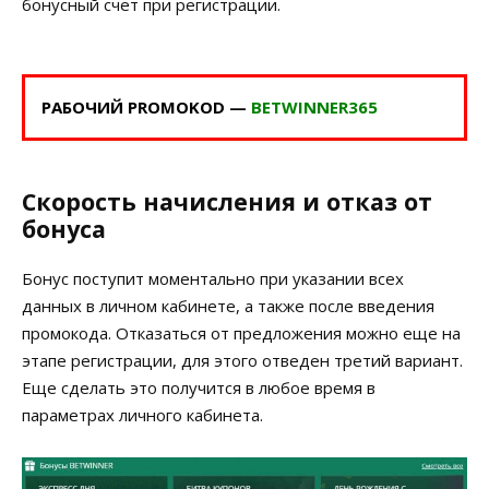
бонусный счет при регистрации.
РАБОЧИЙ PROMOKOD —
BETWINNER365
Скорость начисления и отказ от
бонуса
Бонус поступит моментально при указании всех
данных в личном кабинете, а также после введения
промокода. Отказаться от предложения можно еще на
этапе регистрации, для этого отведен третий вариант.
Еще сделать это получится в любое время в
параметрах личного кабинета.