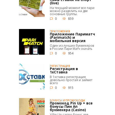
(live)
На текущий момент все пари
можно разделить на две
основные группы.
0
859
ПРИЛОЖЕНИЯ
Приложение Париматч
(Parimatch) и
мобильная версия
Один из лучших букмекеров
в России Пари Матч скачать
0
954
РЕГИСТРАЦИЯ
Регистрация в
1хСтавка
В 1хставка регистрация
довольно простая и займет
всего
0
915
БОНУСЫ И ПРОМОКОДЫ
Промокод Pin Up + все
бонусы Пин Ап
букмекера (Casino)
У Pin Up casino бонус для