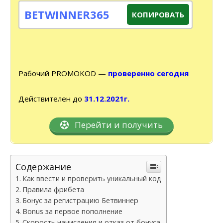
BETWINNER365
КОПИРОВАТЬ
Рабочий PROMOKOD —
проверенно сегодня
Действителен до
31.12.2021г.
Перейти и получить
Содержание
Как ввести и проверить уникальный код
Правила фрибета
Бонус за регистрацию Бетвиннер
Bonus за первое пополнение
Скорость начисления и отказ от бонуса