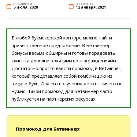
ОПУБЛИКОВАНО
ОБНОВЛЕНО
5 июля, 2020
12 января, 2021
В любой букмекерской конторе можно найти
приветственное предложение. В Бетвиннер
бонусы весьма обширны и готовы порадовать
клиента дополнительными вознаграждениями.
Достаточно просто ввести промокод в Betwinner,
который представляет собой комбинацию из
цифр и букв. Для его получения делать ничего не
нужно. Такой промокод для Бетвиннер часто
публикуется на партнерских ресурсах.
Промокод для Бетвиннер: