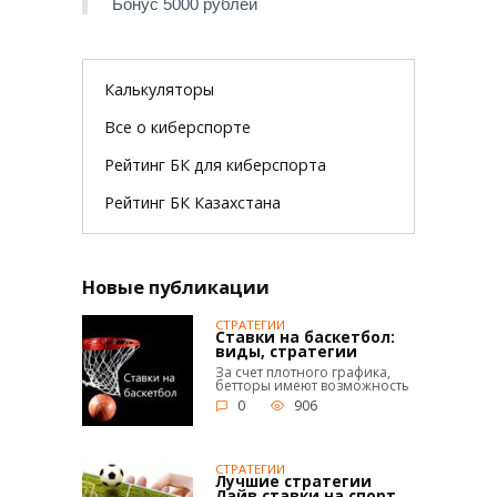
Бонус 5000 рублей
Калькуляторы
Все о киберспорте
Рейтинг БК для киберспорта
Рейтинг БК Казахстана
Новые публикации
СТРАТЕГИИ
Ставки на баскетбол:
виды, стратегии
За счет плотного графика,
бетторы имеют возможность
0
906
СТРАТЕГИИ
Лучшие стратегии
Лайв ставки на спорт