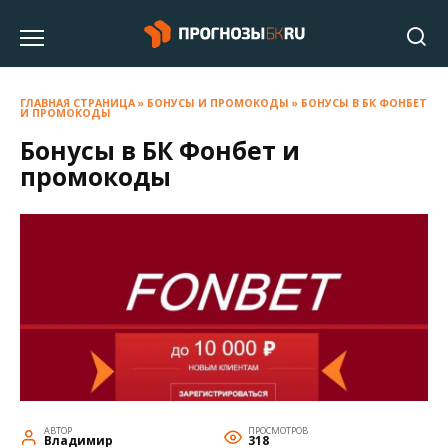
Перейти
к
содержанию
ГЛАВНАЯ СТРАНИЦА
»
БОНУСЫ И ПРОМОКОДЫ
» БОНУСЫ В БК ФОНБЕТ
И ПРОМОКОДЫ
Бонусы в БК Фонбет и
промокоды
АВТОР
ПРОСМОТРОВ
Владимир
318