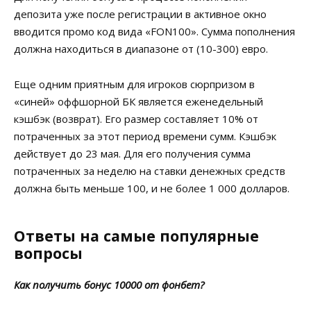
депозита уже после регистрации в активное окно
вводится промо код вида «FON100». Сумма пополнения
должна находиться в диапазоне от (10-300) евро.
Еще одним приятным для игроков сюрпризом в
«синей» оффшорной БК является еженедельный
кэшбэк (возврат). Его размер составляет 10% от
потраченных за этот период времени сумм. Кэшбэк
действует до 23 мая. Для его получения сумма
потраченных за неделю на ставки денежных средств
должна быть меньше 100, и не более 1 000 долларов.
Ответы на самые популярные
вопросы
Как получить бонус 10000 от фонбет?