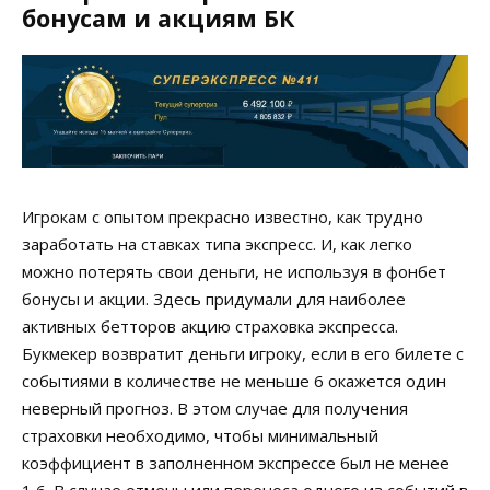
бонусам и акциям БК
Игрокам с опытом прекрасно известно, как трудно
заработать на ставках типа экспресс. И, как легко
можно потерять свои деньги, не используя в фонбет
бонусы и акции. Здесь придумали для наиболее
активных бетторов акцию страховка экспресса.
Букмекер возвратит деньги игроку, если в его билете с
событиями в количестве не меньше 6 окажется один
неверный прогноз. В этом случае для получения
страховки необходимо, чтобы минимальный
коэффициент в заполненном экспрессе был не менее