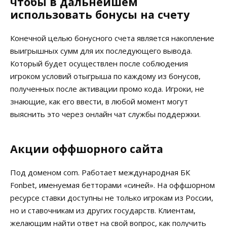
чтобы в дальнейшем
использовать бонусы на счету
Конечной целью бонусного счета является накопление
выигрышных сумм для их последующего вывода.
Который будет осуществлен после соблюдения
игроком условий отыгрыша по каждому из бонусов,
полученных после активации промо кода. Игроки, не
знающие, как его ввести, в любой момент могут
выяснить это через онлайн чат службы поддержки.
Акции оффшорного сайта
Под доменом com. Работает международная БК
Fonbet, именуемая бетторами «синей». На оффшорном
ресурсе ставки доступны не только игрокам из России,
но и ставочникам из других государств. Клиентам,
желающим найти ответ на свой вопрос, как получить