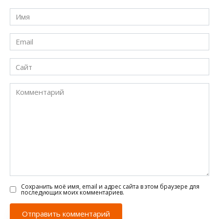
Имя
*
Email
*
Сайт
Комментарий
Сохранить моё имя, email и адрес сайта в этом браузере для
последующих моих комментариев.