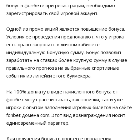
бонус в фонбете при регистрации, необходимо
зарегистрировать свой игровой аккаунт.
Одной из промо акций является повышение бонуса.
Условия ее проведения предполагают, что у игрока
есть право запросить в личном кабинете
индивидуальную бонусную сумму. Бонус позволит
заработать на ставках более крупную сумму в случае
правильного прогноза на выбранные спортивные
события из линейки этого букмекера.
На 100% доплату в виде начисленного бонуса от
фонбет могут рассчитывать, как новички, так и уже
игроки с опытом заполнения игровых билетов на сайте
fonbet домена com. Этот вид вознаграждения носит
единовременный характер.
Для получения бонуса в процессе пополнения